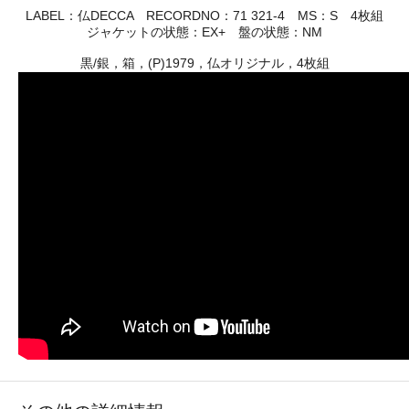
LABEL：仏DECCA RECORDNO：71 321-4 MS：S 4枚組
ジャケットの状態：EX+ 盤の状態：NM
黒/銀，箱，(P)1979，仏オリジナル，4枚組