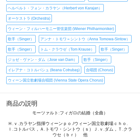
ヘルベルト・フォン・カラヤン（Herbert von Karajan）
オーケストラ (Orchestra)
ウィーン・フィルハーモニー管弦楽団 (Wiener Philharmoniker)
歌手（Singer）
アンナ・トモワ＝シントウ（Anna Tomowa-Sintow）
歌手（Singer）
トム・クラウゼ（Tom Krause）
歌手（Singer）
ジョゼ・ヴァン・ダム（Jose van Dam）
歌手（Singer）
イレアナ・コトルバシュ (Ileana Cotrubaş)
合唱団 (Chorus)
ウィーン国立歌劇場合唱団 (Vienna State Opera Chorus)
商品の説明
モーツァルト:フィガロの結婚（全曲）
Ｈ.ｖ.カラヤン指揮ウィーンｐｏ./ウィーン国立歌劇場ｃｈｏ.
Ｉ.コトルバス，Ａ.トモワ・シントウ（ｓ）Ｊ.ｖ.ダム，Ｔ.クラ
ウセ（ｂｒ） 他