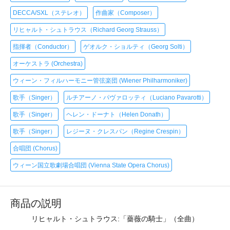
DECCA/SXL（ステレオ）
作曲家（Composer）
リヒャルト・シュトラウス（Richard Georg Strauss）
指揮者（Conductor）
ゲオルク・ショルティ（Georg Solti）
オーケストラ (Orchestra)
ウィーン・フィルハーモニー管弦楽団 (Wiener Philharmoniker)
歌手（Singer）
ルチアーノ・パヴァロッティ（Luciano Pavarotti）
歌手（Singer）
ヘレン・ドーナト（Helen Donath）
歌手（Singer）
レジーヌ・クレスパン（Regine Crespin）
合唱団 (Chorus)
ウィーン国立歌劇場合唱団 (Vienna State Opera Chorus)
商品の説明
リヒャルト・シュトラウス:「薔薇の騎士」（全曲）