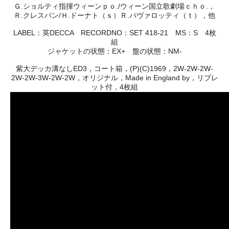
Ｇ.ショルティ指揮ウィーンｐｏ./ウィーン国立歌劇場ｃｈｏ.，
Ｒ.クレスパン/Ｈ.ドーナト（ｓ）Ｒ.パヴァロッティ（ｔ），他
LABEL：英DECCA RECORDNO：SET 418-21 MS：S 4枚
組
ジャケットの状態：EX+ 盤の状態：NM-
紫大デッカ溝なしED3，コート箱，(P)(C)1969，2W-2W-2W-
2W-2W-3W-2W-2W，オリジナル，Made in England by，リブレ
ット付，4枚組