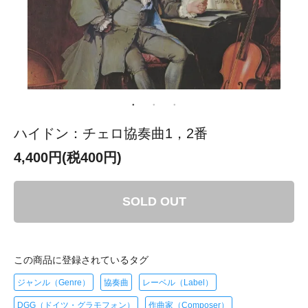
ハイドン：チェロ協奏曲1，2番
4,400円(税400円)
SOLD OUT
この商品に登録されているタグ
ジャンル（Genre）
協奏曲
レーベル（Label）
DGG（ドイツ・グラモフォン）
作曲家（Composer）