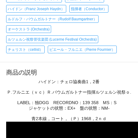
ハイドン（Franz Joseph Haydn）
指揮者（Conductor）
ルドルフ・バウムガルトナー（Rudolf Baumgartner）
オーケストラ (Orchestra)
ルツェルン祝祭管弦楽団 (Lucerne Festival Orchestra)
チェリスト（cellist）
ピエール・フルニエ（Pierre Fournier）
商品の説明
ハイドン：チェロ協奏曲1，2番
Ｐ.フルニエ（ｖｃ）Ｒ.バウムガルトナー指揮ルツェルン祝祭ｏ.
LABEL：独DGG RECORDNO：139 358 MS：S
ジャケットの状態：EX+ 盤の状態：NM-
青2本線，コート，（Ｐ）1968，2ｎｄ