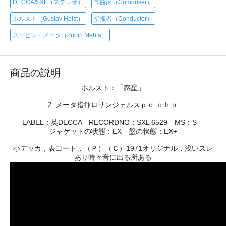
DECCA/SXL（ステレオ）
作曲家（Composer）
ホルスト（Gustav Holst）
指揮者（Conductor）
ズービン・メータ（Zubin Mehta）
商品の説明
ホルスト：「惑星」
Ｚ.メータ指揮ロサンジェルスｐｏ.ｃｈｏ.
LABEL：英DECCA RECORDNO：SXL 6529 MS：S
ジャケットの状態：EX 盤の状態：EX+
小デッカ，表コート，（Ｐ）（Ｃ）1971オリジナル，浅いスレ
あり時々音に出る所ある