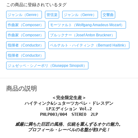
この商品に登録されているタグ
ジャンル（Genre）
管弦楽
ジャンル（Genre）
交響曲
作曲家（Composer）
モーツァルト（Wolfgang Amadeus Mozart）
作曲家（Composer）
ブルックナー（Josef Anton Bruckner）
指揮者（Conductor）
ベルナルト・ハイティンク（Bernard Haitink）
指揮者（Conductor）
ジュゼッペ・シノーポリ（Giuseppe Sinopoli）
商品の説明
＜完全限定生産＞
ハイティンク&シュターツカペレ・ドレスデン
LPエディション Vol.2
PHLP003/004 STEREO 2LP
威厳に満ちた巨匠の風格、伝統を重んずるオケの魅力。
プロフィール・レーベルの名盤が初LP化！