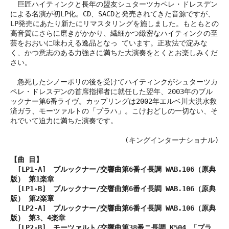
巨匠ハイティンクと長年の盟友シュターツカペレ・ドレスデン
による名演が初LP化。CD、SACDと発売されてきた音源ですが、
LP発売にあたり新たにリマスタリングを施しました。もともとの
高音質にさらに磨きがかかり、繊細かつ緻密なハイティンクの至
芸をおおいに味わえる逸品となっ ています。正攻法で淀みな
く、かつ意志のある力強さに満ちた大演奏をとくとお楽しみくだ
さい。
急死したシノーポリの後を受けてハイティンクがシュターツカ
ペレ・ドレスデンの首席指揮者に就任した翌年、2003年のブル
ックナー第6番ライヴ。カップリングは2002年エルベ川大洪水救
済ガラ、モーツァルトの「プラハ」。こけおどしの一切ない、そ
れでいて迫力に満ちた演奏です。
(キングインターナショナル)
【曲 目】
[LP1-A] ブルックナー/交響曲第6番イ長調 WAB.106（原典
版） 第1楽章
[LP1-B] ブルックナー/交響曲第6番イ長調 WAB.106（原典
版） 第2楽章
[LP2-A] ブルックナー/交響曲第6番イ長調 WAB.106（原典
版） 第3、4楽章
[LP2-B] モーツァルト/交響曲第38番ニ長調 K504 「プラ