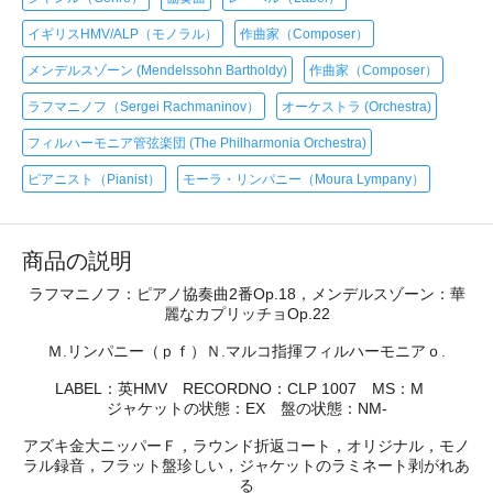
イギリスHMV/ALP（モノラル）
作曲家（Composer）
メンデルスゾーン (Mendelssohn Bartholdy)
作曲家（Composer）
ラフマニノフ（Sergei Rachmaninov）
オーケストラ (Orchestra)
フィルハーモニア管弦楽団 (The Philharmonia Orchestra)
ピアニスト（Pianist）
モーラ・リンパニー（Moura Lympany）
商品の説明
ラフマニノフ：ピアノ協奏曲2番Op.18，メンデルスゾーン：華
麗なカプリッチョOp.22
Ｍ.リンパニー（ｐｆ）Ｎ.マルコ指揮フィルハーモニアｏ.
LABEL：英HMV RECORDNO：CLP 1007 MS：M
ジャケットの状態：EX 盤の状態：NM-
アズキ金大ニッパーＦ，ラウンド折返コート，オリジナル，モノ
ラル録音，フラット盤珍しい，ジャケットのラミネート剥がれあ
る