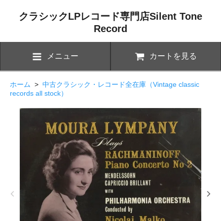
クラシックLPレコード専門店Silent Tone
Record
メニュー
カートを見る
ホーム
>
中古クラシック・レコード全在庫（Vintage classic
records all stock）