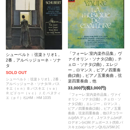
「フォーレ:室内楽作品集」ヴ
シューベルト：弦楽トリオ1，
ァイオリン・ソナタ(2曲)，チ
2番，アルペッジョーネ・ソナ
ェロ・ソナタ(2曲)，エレジ
タ
ー，ロマンス，ピアノ四重奏
SOLD OUT
曲(2曲)，ピアノ五重奏曲，弦
シューベルト：弦楽トリオ1，2番，
楽四重奏曲，他
アルペッジョーネ・ソナタ/Ｒ.パス
33,000円(税3,000円)
キエ（ｖｎ）Ｂ.パスキエ（ｖａ）
Ｒ.ピドゥー（ｖｃ）Ｊ.Ｃ.ペヌティ
「フォーレ:室内楽作品集」ヴァイ
エ（ｐｆ）/仏HM：HM 1035
オリン・ソナタ(2曲)，チェロ・ソ
ナタ(2曲)，エレジー，ロマンス，
ピアノ四重奏曲(2曲)，ピアノ五重
奏曲，弦楽四重奏曲，他/J.P.コラー
ル(pf)A.デュメイ，J.ゲステム(vn)F.
ロデオン(vc)M.デュボースト(fl)B.パ
スキエ(va)パルナンQt./仏VSM:2C