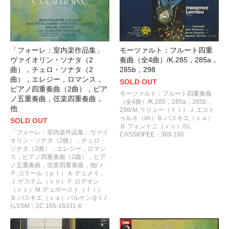
「フォーレ：室内楽作品集」
モーツァルト：フルート四重
ヴァイオリン・ソナタ（2
奏曲（全4曲）/K.285，285a，
曲），チェロ・ソナタ（2
285b，298
曲），エレジー，ロマンス，
SOLD OUT
ピアノ四重奏曲（2曲），ピア
モーツァルト：フルート四重奏曲
ノ五重奏曲，弦楽四重奏曲，
（全4曲）/K.285，285a，285b，
他
298/Ｍ.ラリュー（ｆｌ）Ｊ.エスト
ゥルネ（vn）Ｂ.パスキエ（ｖａ）
SOLD OUT
Ｂ.フォントニ（ｖｃ）/仏
「フォーレ：室内楽作品集」ヴァイ
CASSIOPEE：369 180
オリン・ソナタ（2曲），チェロ・
ソナタ（2曲），エレジー，ロマン
ス，ピアノ四重奏曲（2曲），ピア
ノ五重奏曲，弦楽四重奏曲，他/Ｊ.
Ｐ.コラール（ｐｆ）Ａ.デュメイ，
Ｊ.ゲステム（ｖｎ）Ｆ.ロデオン
（ｖｃ）Ｍ.デュボースト（ｆｌ）
Ｂ.パスキエ（ｖａ）パルナンＱｔ./
仏VSM：2C 165-16331-6