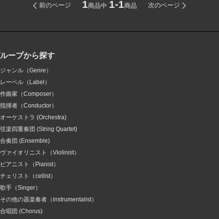
1
1-1
前のページ
次のページ
商品中
商品
グループから探す
ジャンル（Genre）
レーベル（Label）
作曲家（Composer）
指揮者（Conductor）
オーケストラ (Orchestra)
弦楽四重奏団 (String Quartet)
合奏団 (Ensemble)
ヴァイオリニスト（Violinist）
ピアニスト（Pianist）
チェリスト（cellist）
歌手（Singer）
その他の器楽奏者（instrumentalist）
合唱団 (Chorus)