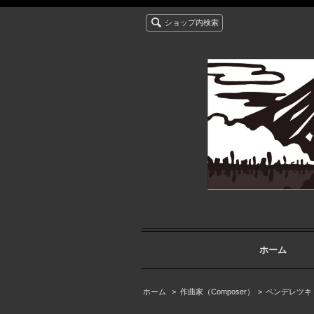
ショップ内検索
ホーム
ホーム
>
作曲家（Composer）
>
ペンデレツキ (P