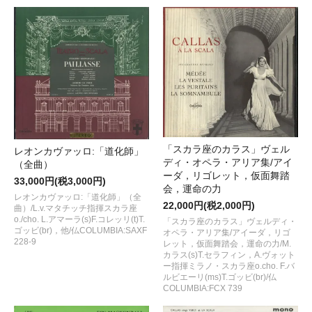
「スカラ座のカラス」ヴェル
レオンカヴァッロ:「道化師」
ディ・オペラ・アリア集/アイ
（全曲）
ーダ，リゴレット，仮面舞踏
33,000円(税3,000円)
会，運命の力
レオンカヴァッロ:「道化師」（全
22,000円(税2,000円)
曲）/L.v.マタチッチ指揮スカラ座
o./cho. L.アマーラ(s)F.コレッリ(t)T.
「スカラ座のカラス」ヴェルディ・
ゴッビ(br)，他/仏COLUMBIA:SAXF
オペラ・アリア集/アイーダ，リゴ
228-9
レット，仮面舞踏会，運命の力/M.
カラス(s)T.セラフィン，A.ヴォット
ー指揮ミラノ・スカラ座o.cho. F.バ
ルビエーリ(ms)T.ゴッビ(br)/仏
COLUMBIA:FCX 739