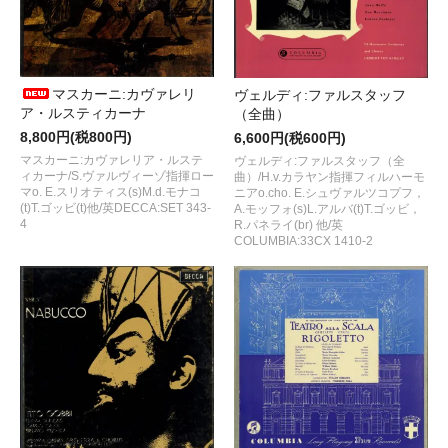
マスカーニ:カヴァレリ
ヴェルディ:ファルスタッフ
ア・ルスティカーナ
（全曲）
8,800円(税800円)
6,600円(税600円)
マスカーニ:カヴァレリア・ルステ
ヴェルディ:ファルスタッフ（全
ィカーナ/S.ヴァルヴィーゾ指揮ロー
曲）/H.v.カラヤン指揮フィルハーモ
マo. E.スリオティス(s)M.d.モナコ
ニアo.cho. E.シュヴァルツコプフ，
(t)T.ゴッビ(t)他/英DECCA:SET 343-
A.モッフォ(s)L.アルバ(t)T.ゴッビ，
4
R.パネライ(br) 他/英
COLUMBIA:33CX 1410-2