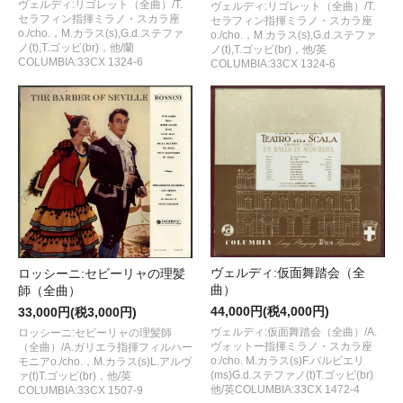
ヴェルディ:リゴレット（全曲）/T.
ヴェルディ:リゴレット（全曲）/T.
セラフィン指揮ミラノ・スカラ座
セラフィン指揮ミラノ・スカラ座
o./cho.，M.カラス(s),G.d.ステファ
o./cho.，M.カラス(s),G.d.ステファ
ノ(t),T.ゴッビ(br)，他/蘭
ノ(t),T.ゴッビ(br)，他/英
COLUMBIA:33CX 1324-6
COLUMBIA:33CX 1324-6
ヴェルディ:仮面舞踏会（全
ロッシーニ:セビーリャの理髪
曲）
師（全曲）
44,000円(税4,000円)
33,000円(税3,000円)
ヴェルディ:仮面舞踏会（全曲）/A.
ロッシーニ:セビーリャの理髪師
ヴォットー指揮ミラノ・スカラ座
（全曲）/A.ガリエラ指揮フィルハー
o./cho. M.カラス(s)F.バルビエリ
モニアo./cho.，M.カラス(s)L.アルヴ
(ms)G.d.ステファノ(t)T.ゴッビ(br)
ァ(t)T.ゴッビ(br)，他/英
他/英COLUMBIA:33CX 1472-4
COLUMBIA:33CX 1507-9