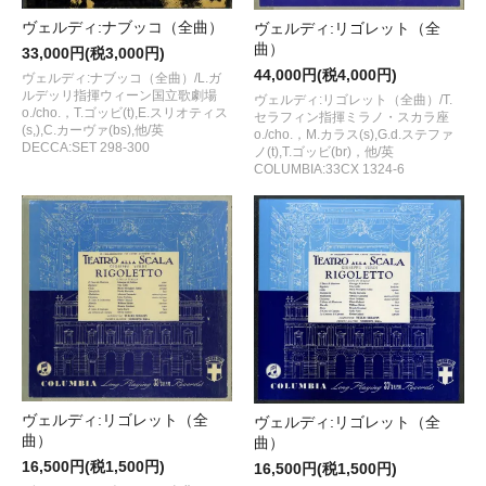
ヴェルディ:ナブッコ（全曲）
ヴェルディ:リゴレット（全
曲）
33,000円(税3,000円)
44,000円(税4,000円)
ヴェルディ:ナブッコ（全曲）/L.ガ
ルデッリ指揮ウィーン国立歌劇場
ヴェルディ:リゴレット（全曲）/T.
o./cho.，T.ゴッビ(t),E.スリオティス
セラフィン指揮ミラノ・スカラ座
(s,),C.カーヴァ(bs),他/英
o./cho.，M.カラス(s),G.d.ステファ
DECCA:SET 298-300
ノ(t),T.ゴッビ(br)，他/英
COLUMBIA:33CX 1324-6
ヴェルディ:リゴレット（全
ヴェルディ:リゴレット（全
曲）
曲）
16,500円(税1,500円)
16,500円(税1,500円)