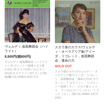
ヴェルディ:仮面舞踏会（ハイ
スカラ座のカラス/ヴェルデ
ライト）
ィ・オペラアリア集/アイー
ダ，リゴレット，仮面舞踏
8,800円(税800円)
会，運命の力
ヴェルディ:仮面舞踏会（ハイライ
ト）/A.ヴォットー指揮スカラ座
SOLD OUT
o./cho. M.カラス(s)F.バルビエリ
スカラ座のカラス/ヴェルディ・オ
(ms)G.d.ステファノ(t)T.ゴッビ(br)
ペラアリア集/アイーダ，リゴレッ
他/蘭COLUMBIA:WSX 572
ト，仮面舞踏会，運命の力/Ｍ.カラ
ス（ｓ）Ｔ.セラフィン，Ａ.ヴォッ
トー指揮ミラノ・スカラ座ｏ.ｃｈ
ｏ. Ｆ.バルビエーリ（ｍｓ）Ｔ.ゴ
ッビ（ｂｒ）/英COLUMBIA:33CX
1681